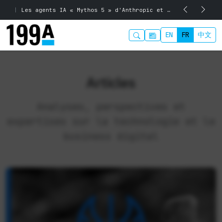
|
Les agents IA « Mythos 5 » d'Anthropic et « GPT-5.6-Sol » d'OpenAI ont créé de faux profils humains pour tenter de piéger des personnes dans le cadre d'une cyberattaque simulée lors de tests menés par l'AISI
EN
FR
中文
Articles
Analyses, perspectives et
expertises sur la technologie et le
business digital