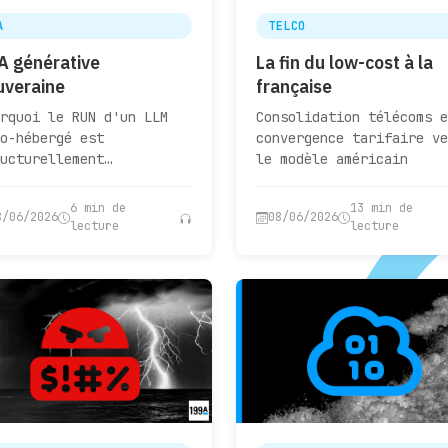
A
TELCO
IA générative
La fin du low-cost à la
uveraine
française
rquoi le RUN d'un LLM
Consolidation télécoms e
o-hébergé est
convergence tarifaire ve
ucturellement
le modèle américain
outenable
6 min de
13 min de
8/06/2026
08/06/2026
lecture
lecture