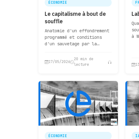
ÉCONOMIE
F
Le capitalisme à bout de
La
souffle
Qua
sou
Anatomie d'un effondrement
à W
programmé et conditions
d'un sauvetage par la
puissance publique
20 min de
17/05/2026
lecture
1
ÉCONOMIE
I