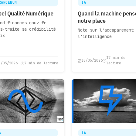
RANCENUM
IA
bel Qualité Numérique
Quand la machine pens
notre place
nd finances.gouv.fr
s-traite sa crédibilité
Note sur l'accaparement 
ix
l'intelligence
17 min de
10/05/2026
3/05/2026
7 min de lecture
lecture
A
IA