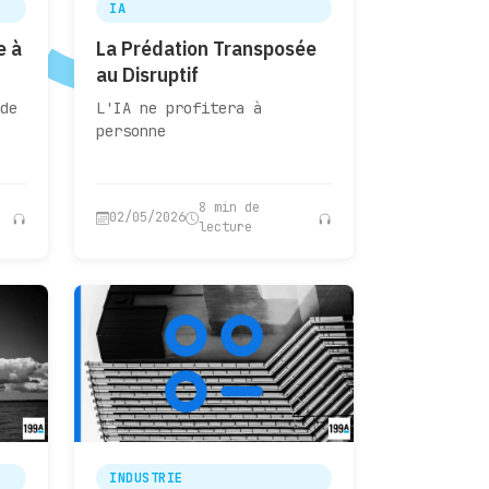
IA
e à
La Prédation Transposée
au Disruptif
de
L'IA ne profitera à
personne
8 min de
02/05/2026
lecture
INDUSTRIE