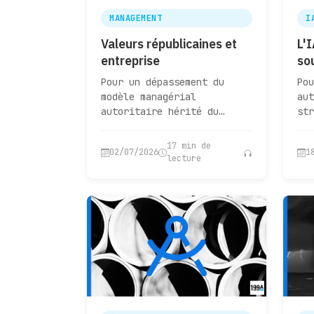
MANAGEMENT
I
Valeurs républicaines et
L'
entreprise
so
Pour un dépassement du
Pou
modèle managérial
aut
autoritaire hérité du
str
fordisme et du nazisme
ins
17 min de
02/07/2026
1
lecture