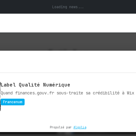
Loading news...
Articles
es et expertises sur la technologie e
Label Qualité Numérique
Quand finances.gouv.fr sous-traite sa crédibilité à Wix
Francenum
Propulsé par
Algolia