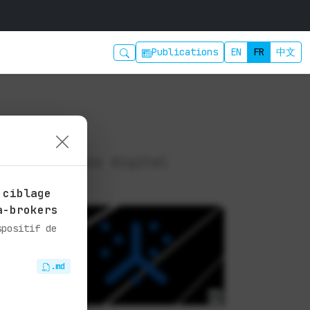
Publications
EN
FR
中文
t le business digital
 ciblage
a-brokers
spositif de
.md