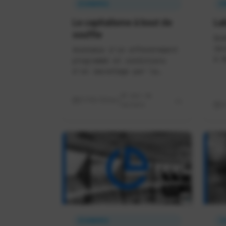
ÉCONOMIE
F
Le capitalisme à bout de
La
souffle
Qua
sou
Anatomie d'un effondrement
à W
programmé et conditions
d'un sauvetage par la
puissance publique
20 min de
17/05/2026
lecture
1
ÉCONOMIE
I