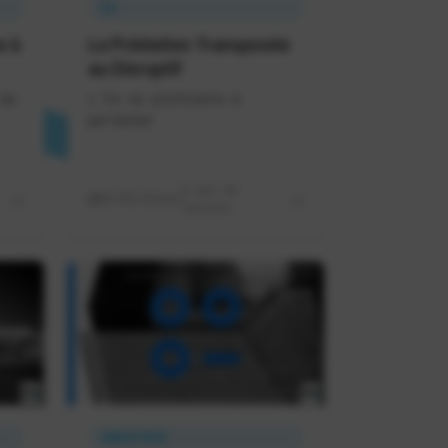
IA
e à
La Prédation Transposée
au Disruptif
de
L'IA ne profitera à
personne
8 min de
02/05/2026
lecture
INDUSTRIE