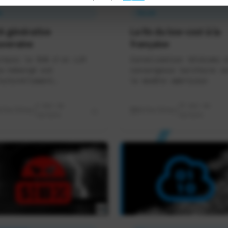
A
TELCO
IA générative
La fin du low-cost à la
uveraine
française
rquoi le RUN d'un LLM
Consolidation télécoms e
o-hébergé est
convergence tarifaire ve
ucturellement
le modèle américain
outenable
6 min de
13 min de
8/06/2026
08/06/2026
lecture
lecture