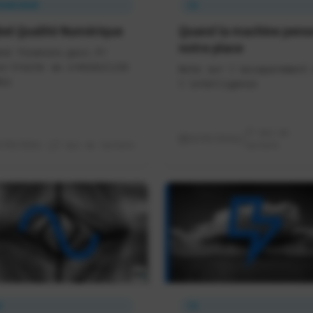
RANCENUM
IA
bel Qualité Numérique
Quand la machine pens
notre place
nd finances.gouv.fr
s-traite sa crédibilité
Note sur l'accaparement 
ix
l'intelligence
17 min de
10/05/2026
3/05/2026
7 min de lecture
lecture
A
IA