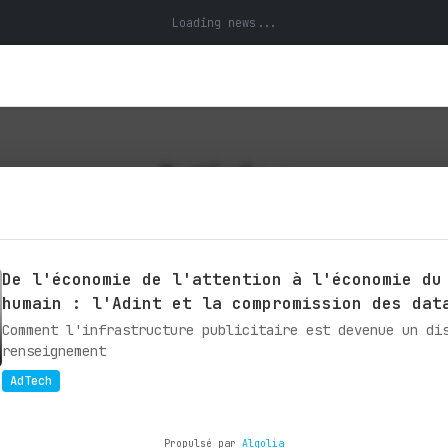
Loading news...
Articles
es et expertises sur la technologie e
De l'économie de l'attention à l'économie du
humain : l'Adint et la compromission des dat
Comment l'infrastructure publicitaire est devenue un di
renseignement
AdTech
Propulsé par
Algolia