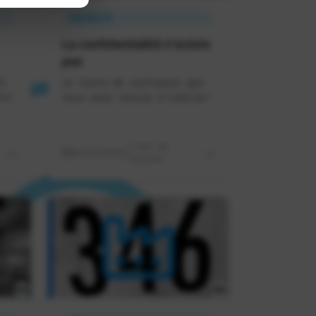
SÉCURITÉ
La confidentialité n'existe
pas
t
Le tiers de confiance que
rs
vous avez choisi d'oublier
9 min de
05/06/2026
lecture