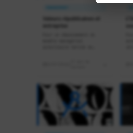
MANAGEMENT
I
Valeurs républicaines et
L'
entreprise
so
Pour un dépassement du
Pou
modèle managérial
aut
autoritaire hérité du
str
fordisme et du nazisme
ins
17 min de
02/07/2026
1
lecture