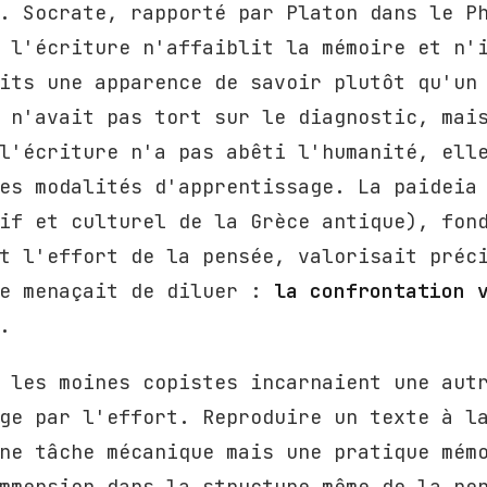
. Socrate, rapporté par Platon dans le P
 l'écriture n'affaiblit la mémoire et n'
its une apparence de savoir plutôt qu'un
 n'avait pas tort sur le diagnostic, mai
l'écriture n'a pas abêti l'humanité, ell
es modalités d'apprentissage. La paideia
if et culturel de la Grèce antique), fon
t l'effort de la pensée, valorisait préc
re menaçait de diluer :
la confrontation 
.
 les moines copistes incarnaient une aut
ge par l'effort. Reproduire un texte à l
ne tâche mécanique mais une pratique mém
mmersion dans la structure même de la pe