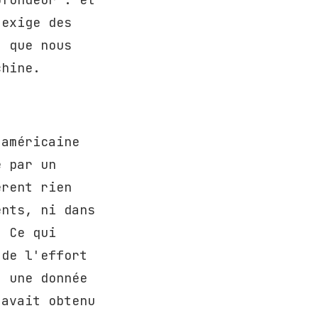
 exige des
, que nous
chine.
 américaine
é par un
èrent rien
ents, ni dans
. Ce qui
 de l'effort
, une donnée
 avait obtenu