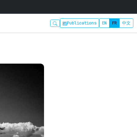
Publications
EN
FR
中文