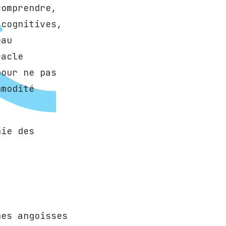
comprendre,
 cognitives,
eau
racle
pour ne pas
mmodité
hie des
mes angoisses