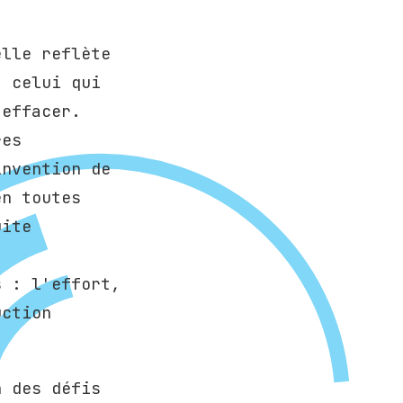
elle reflète
à celui qui
'effacer.
res
invention de
en toutes
uite
s : l'effort,
uction
n des défis