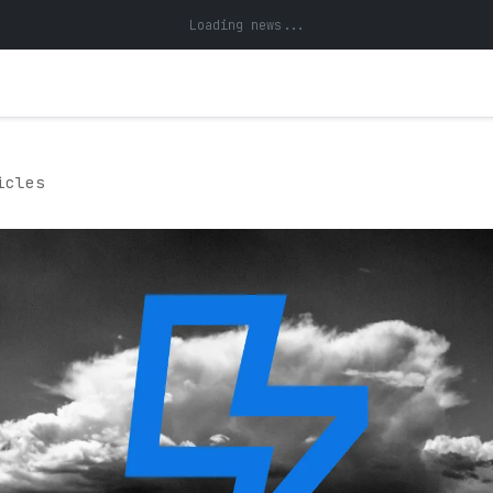
Loading news...
icles