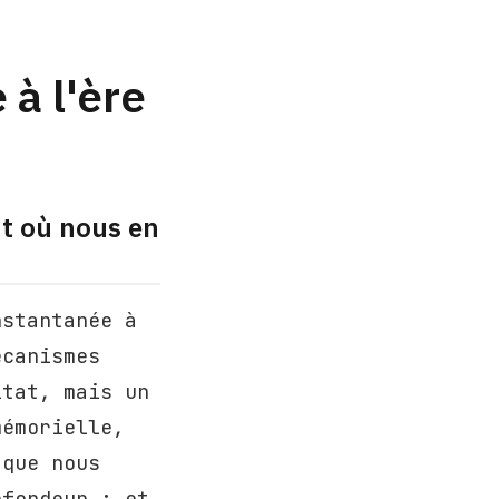
 à l'ère
t où nous en
nstantanée à
écanismes
ltat, mais un
mémorielle,
 que nous
ofondeur : et