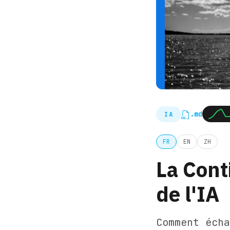
.md
IA
FR
EN
ZH
La Cont
de l'IA
Comment écha