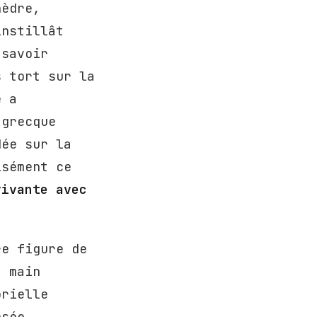
hèdre,
instillât
 savoir
s tort sur la
e a
 grecque
dée sur la
isément ce
vivante avec
re figure de
a main
orielle
nsée