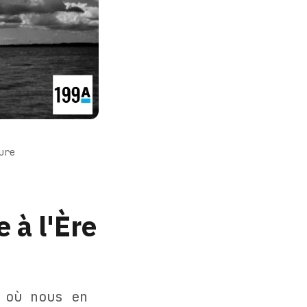
ure
 à l'Ère
 où nous en