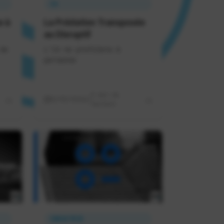
IA
e à
La Prédation Transposée
au Disruptif
de
L'IA ne profitera à
personne
8 min de
02/05/2026
lecture
INDUSTRIE