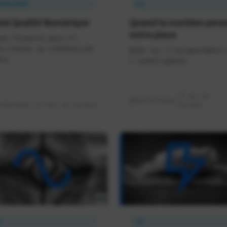
RANCENUM
IA
bel Qualité Numérique
Quand la machine pens
notre place
nd finances.gouv.fr
s-traite sa crédibilité
Note sur l'accaparement 
ix
l'intelligence
17 min de
10/05/2026
3/05/2026
7 min de lecture
lecture
A
IA