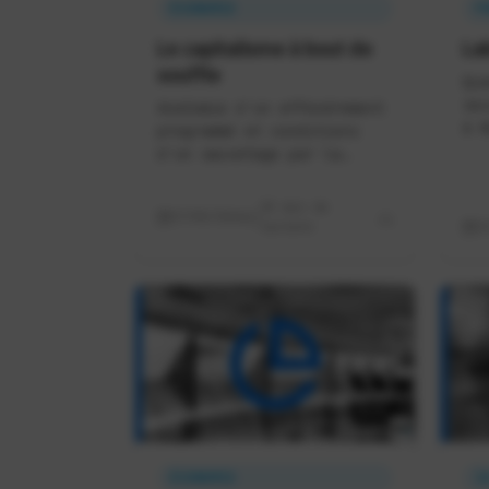
ÉCONOMIE
F
Le capitalisme à bout de
La
souffle
Qua
sou
Anatomie d'un effondrement
à W
programmé et conditions
d'un sauvetage par la
puissance publique
20 min de
17/05/2026
lecture
1
ÉCONOMIE
I