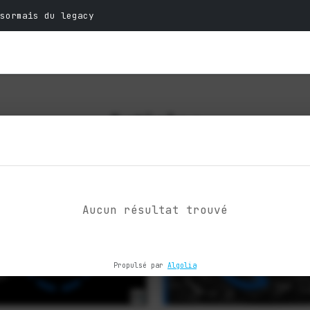
sormais du legacy
Articles
es et expertises sur la technologie e
Aucun résultat trouvé
Propulsé par
Algolia