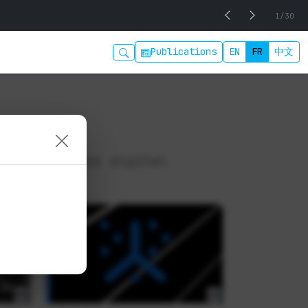
1/30
Publications
EN
FR
中文
t le business digital