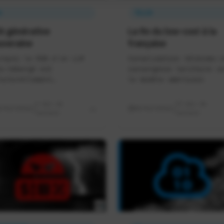
A
TELCO
IA générative
La fin du low-cost à la
uveraine
française
rquoi le RUN d'un LLM
Consolidation télécoms e
o-hébergé est
convergence tarifaire ve
ucturellement
le modèle américain
outenable
6 min de
13 min de
8/06/2026
08/06/2026
lecture
lecture