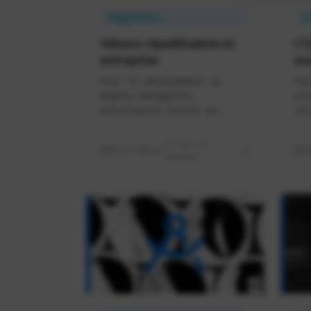
MANAGEMENT
I
Valeurs républicaines et
L'
entreprise
so
Pour un dépassement du
Pou
modèle managérial
aut
autoritaire hérité du
str
fordisme et du nazisme
ins
17 min de
02/07/2026
1
lecture