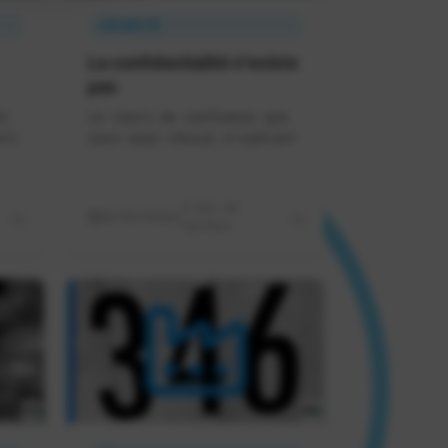
SÉCURITÉ
La confidentialité n'existe
pas
t
Le tiers de confiance que
rs
vous avez choisi d'oublier
9 min de
05/06/2026
lecture