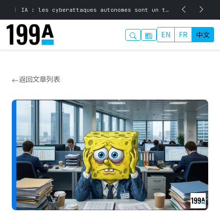
|
IA : les cyberattaques autonomes sont un tournant majeur pour la sécurité informatique
EN
FR
中文
返回文章列表