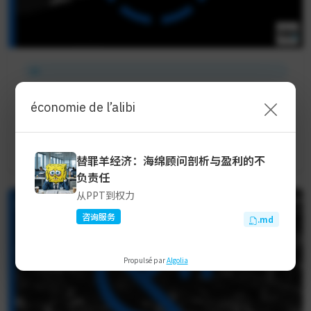
AI
主权生成式AI
自托管大语言模型（LLM）为何在结构上不可持续
18/06/2026
4 分钟阅读
替罪羊经济：海绵顾问剖析与盈利的不
负责任
从PPT到权力
咨询服务
.md
Propulsé par
Algolia