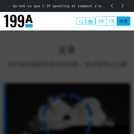
|
Qu'est-ce que l'IP spoofing et comment s'en protéger efficacement ?
EN
FR
中文
文章
关于技术和数字商业的分析、观点和专业见解