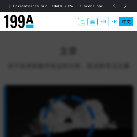
|
Commentaires sur LeHACK 2026, la scène hacker éthique française en alerte par Damien Bancal
EN
FR
中文
文章
关于技术和数字商业的分析、观点和专业见解