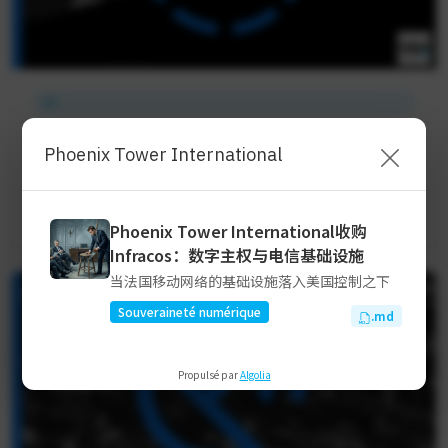
AI
主权生成式AI
自托管大语言模型（LLM）为何在结构上不可持续
18/06/2026
4 分钟阅读
Phoenix Tower International收购
Infracos：数字主权与电信基础设施
当法国移动网络的基础设施落入美国控制之下
Souveraineté numérique
.md
Propulsé par
Algolia