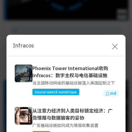
AI
主权生成式AI
自托管大语言模型（LLM）为何在结构上不可持续
18/06/2026
4 分钟阅读
Phoenix Tower International收购
Infracos：数字主权与电信基础设施
当法国移动网络的基础设施落入美国控制之下
Souveraineté numérique
.md
从注意力经济到人类目标锁定经济：广
告情报与数据掮客的妥协
广告基础设施如何成为情报收集装置