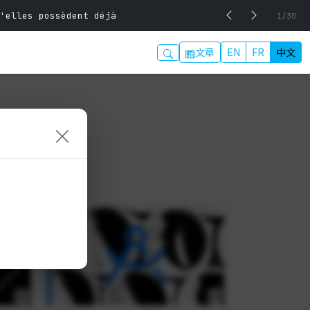
'elles possèdent déjà
1/30
文章
EN
FR
中文