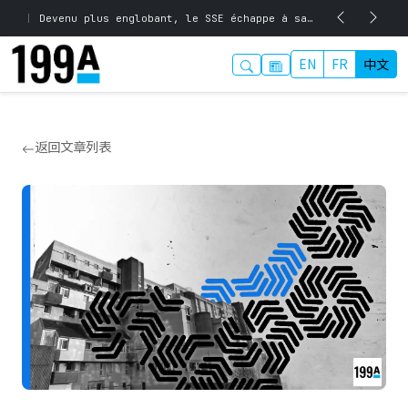
|
Devenu plus englobant, le SSE échappe à sa signification première
EN
FR
中文
返回文章列表