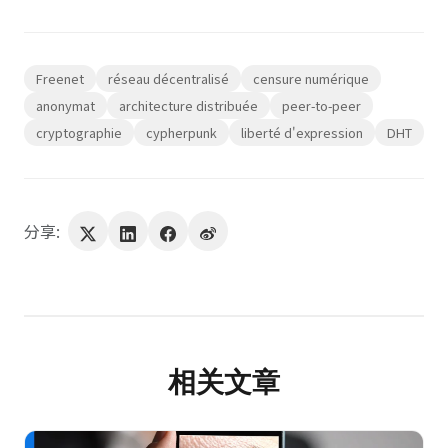
Freenet
réseau décentralisé
censure numérique
anonymat
architecture distribuée
peer-to-peer
cryptographie
cypherpunk
liberté d'expression
DHT
分享:
相关文章