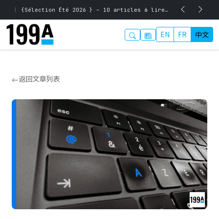
|
{Sélection Été 2026 } – 10 articles à lire pour préparer la rentrée
EN
FR
中文
返回文章列表